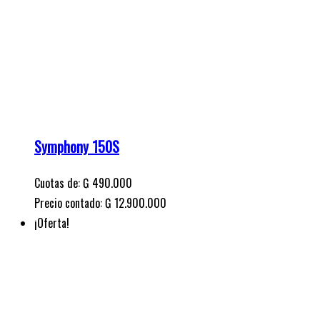
DKR 150
Cuotas de:
₲
514.000
El precio original era: