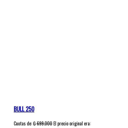
BULL 250
Cuotas de:
₲
699.000
El precio original era:
₲ 699.000.
₲
599.000
El precio actual es: ₲ 599.000.
Precio contado: ₲ 14.500.000