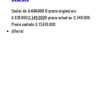
DKR 200
Cuotas de:
₲
583.000
El precio original era:
₲ 583.000.
₲
559.000
El precio actual es: ₲ 559.000.
Precio contado: ₲ 12.047.000
¡Oferta!