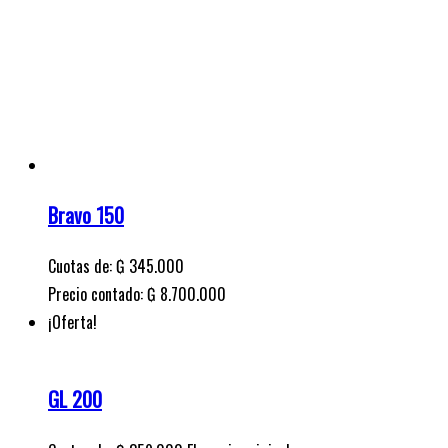
Bravo 150
Cuotas de:
₲
345.000
Precio contado: ₲ 8.700.000
¡Oferta!
GL 200
Cuotas de:
₲
359.000
El precio original era:
₲ 359.000.
₲
349.000
El precio actual es: ₲ 349.000.
Precio contado: ₲ 8.408.000
¡Oferta!
GTR 150