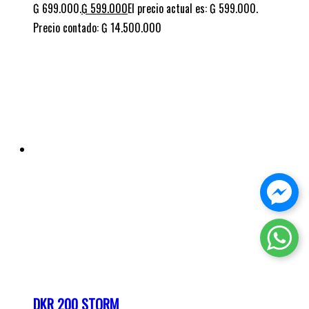
DKR 200 STORM
Cuotas de:
₲
619.000
Precio contado: ₲ 12.547.000
¡Oferta!