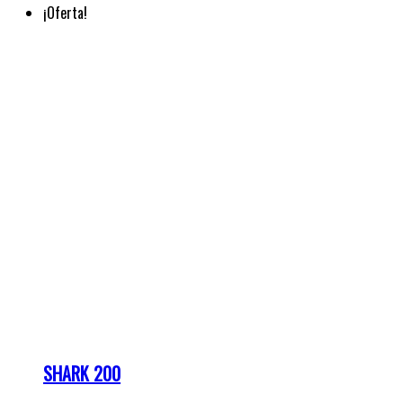
SHARK 200
Cuotas de:
₲
479.000
El precio original era:
₲ 479.000.
₲
459.000
El precio actual es: ₲ 459.000.
Precio contado: ₲ 10.621.000
¡Oferta!