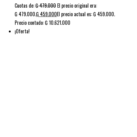
GTR 200 LTD
Cuotas de:
₲
519.000
El precio original era:
₲ 519.000.
₲
479.000
El precio actual es: ₲ 479.000.
Precio contado: ₲ 10.833.000
¡Oferta!