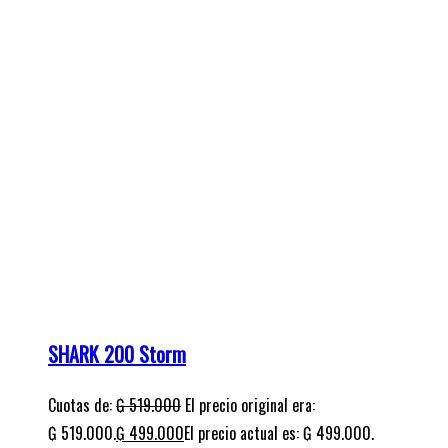
SHARK 200 Storm
Cuotas de:
₲
519.000
El precio original era:
₲ 519.000.
₲
499.000
El precio actual es: ₲ 499.000.
Precio contado: ₲ 10.520.000
¡Oferta!