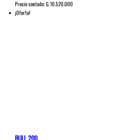
BULL 200
Cuotas de:
₲
639.000
El precio original era:
₲ 639.000.
₲
549.000
El precio actual es: ₲ 549.000.
Precio contado: ₲ 13.610.000
¡Oferta!