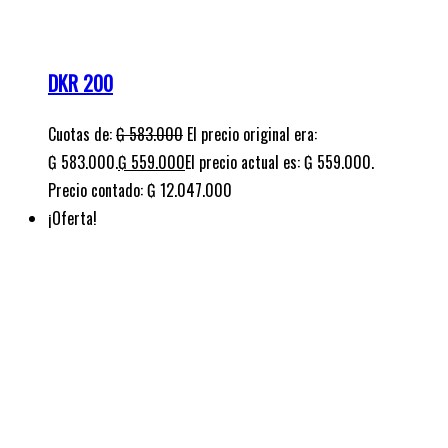
SPARK 125
Cuotas de:
₲
779.000
El precio original era:
₲ 779.000.
₲
565.000
El precio actual es: ₲ 565.000.
Precio contado: ₲ 15.800.000
¡Oferta!