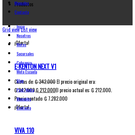
Manuales
Productos
Contacto
Inicio
Grid view
List view
Nosotros
¡Oferta!
Motos
Sucursales
Cobranza
E-KENTON NEXT V1
Moto Escuela
Blog
Cuotas de:
₲
342.000
El precio original era:
₲ 342.000.
₲
212.000
El precio actual es: ₲ 212.000.
Post-Venta
Precio contado: ₲ 7.282.000
Manuales
¡Oferta!
Contacto
VIVA 110