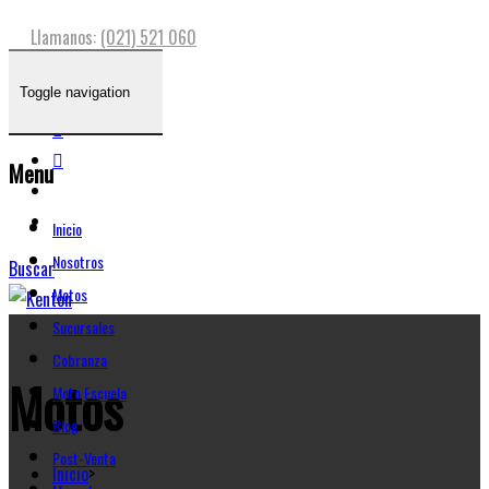
Llamanos:
(021) 521 060
Toggle navigation
Menu
Inicio
Nosotros
Buscar
Motos
Sucursales
Cobranza
Motos
Moto Escuela
Blog
Post-Venta
Inicio
>