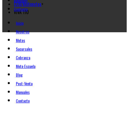
Manuales
CUB/Motonetas
>
Contacto
VIVA 110
Inicio
Nosotros
Motos
Sucursales
Cobranza
Moto Escuela
Blog
Post-Venta
Manuales
Contacto