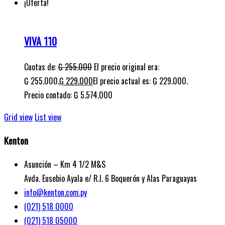
¡Oferta!
VIVA 110
Cuotas de:
₲
255.000
El precio original era:
₲ 255.000.
₲
229.000
El precio actual es: ₲ 229.000.
Precio contado: ₲ 5.574.000
Grid view
List view
Kenton
Asunción – Km 4 1/2 M&S
Avda. Eusebio Ayala e/ R.I. 6 Boquerón y Alas Paraguayas
info@kenton.com.py
(021) 518 0000
(021) 518 05000