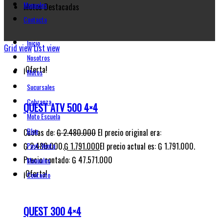
Manuales
Motos Destacadas
Contacto
Inicio
Grid view
List view
Nosotros
¡Oferta!
Motos
Sucursales
Cobranza
QUEST ATV 500 4×4
Moto Escuela
Blog
Cuotas de:
₲
2.480.000
El precio original era:
₲ 2.480.000.
₲
1.791.000
El precio actual es: ₲ 1.791.000.
Post-Venta
Precio contado: ₲ 47.571.000
Manuales
¡Oferta!
Contacto
QUEST 300 4×4