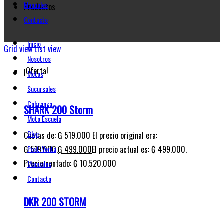
Manuales
Productos
Contacto
Inicio
Grid view
List view
Nosotros
¡Oferta!
Motos
Sucursales
Cobranza
SHARK 200 Storm
Moto Escuela
Blog
Cuotas de:
₲
519.000
El precio original era:
₲ 519.000.
₲
499.000
El precio actual es: ₲ 499.000.
Post-Venta
Precio contado: ₲ 10.520.000
Manuales
Contacto
DKR 200 STORM