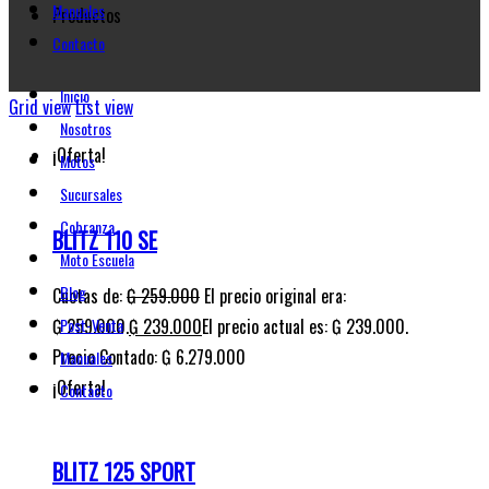
Manuales
Productos
Contacto
Inicio
Grid view
List view
Nosotros
¡Oferta!
Motos
Sucursales
Cobranza
BLITZ 110 SE
Moto Escuela
Blog
Cuotas de:
₲
259.000
El precio original era:
₲ 259.000.
₲
239.000
El precio actual es: ₲ 239.000.
Post-Venta
Precio Contado: ₲ 6.279.000
Manuales
¡Oferta!
Contacto
BLITZ 125 SPORT