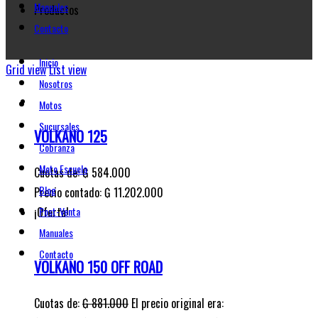
Manuales
Productos
Contacto
Inicio
Grid view
List view
Nosotros
Motos
Sucursales
VOLKANO 125
Cobranza
Moto Escuela
Cuotas de:
₲
584.000
Blog
Precio contado: ₲ 11.202.000
¡Oferta!
Post-Venta
Manuales
Contacto
VOLKANO 150 OFF ROAD
Cuotas de:
₲
881.000
El precio original era: