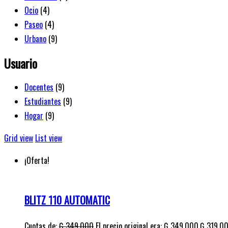
Ocio
(4)
Paseo
(4)
Urbano
(9)
Usuario
Docentes
(9)
Estudiantes
(9)
Hogar
(9)
Grid view
List view
¡Oferta!
BLITZ 110 AUTOMATIC
Cuotas de:
₲
349.000
El precio original era: ₲ 349.000.
₲
319.0