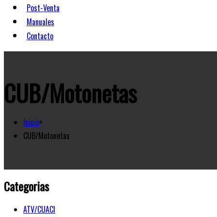
Post-Venta
Manuales
Contacto
CUB/Motonetas
Inicio
>
CUB/Motonetas
Categorias
ATV/CUACI